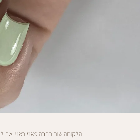
הלקוחה שוב בחרה פאני באני ואת ל