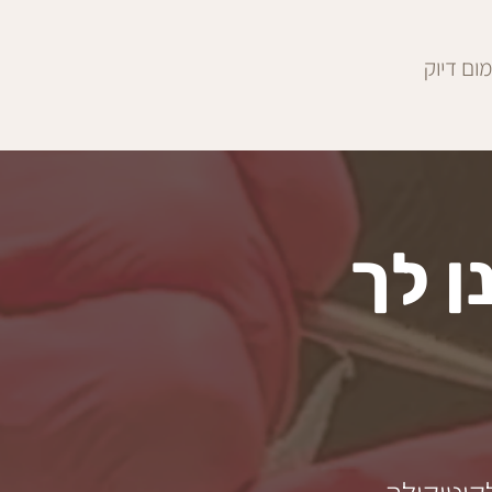
ום דיוק
 לך