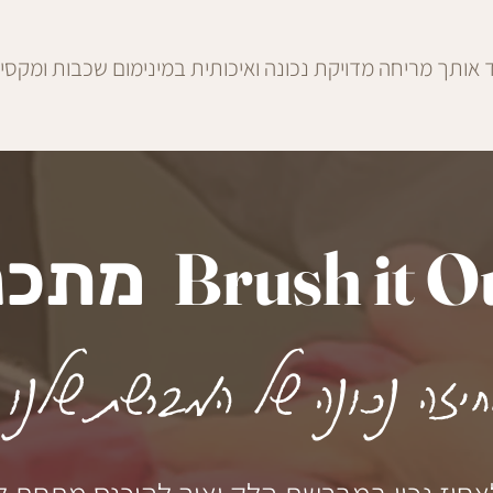
 אותך מריחה מדויקת נכונה ואיכותית במינימום שכבות ומקסימ
Brush it O
מתכנן
יזה נכונה של המברשת שלנו