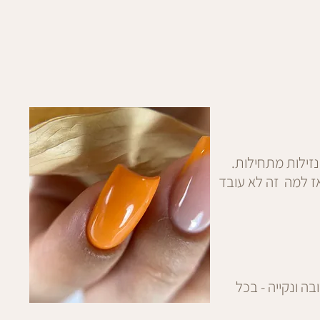
זילות מתחילות.
אז למה זה לא עובד
יש לי שיטה מדויקת שתעזור לך למרוח כל גוון של לק ב2 שכבות בלבד . שכבות מדויקות ,מריחה קרובה ונקייה - בכל