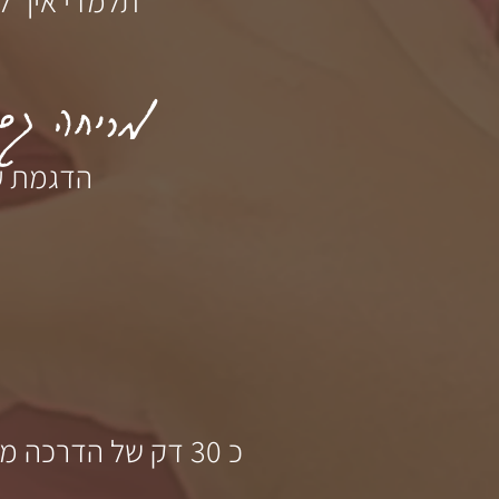
תלמדי איך ל
מריחה גם
הדגמת עב
כ 30 דק של הדרכה
מד