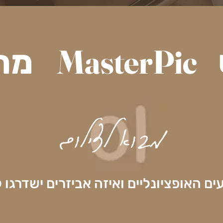
MasterPic
ש
מתכ
מבוא לצילום
 האופציונליים ואיזה אביזרים י
שדרגו 