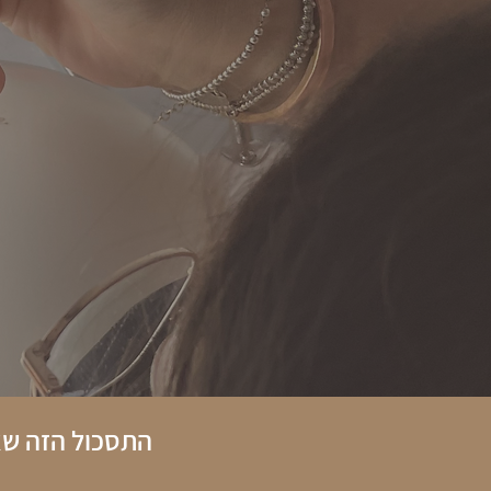
התסכול
הזה
שאת