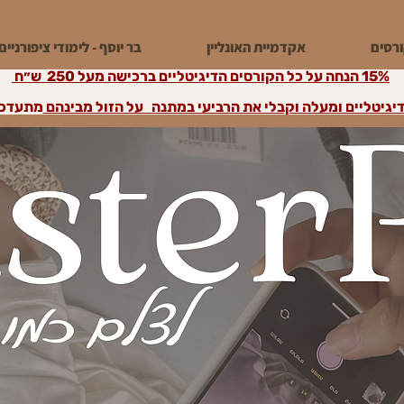
רסים
אקדמיית האונליין
בר יוסף - לימודי ציפורניים
15% הנחה על כל הקורסים הדיגיטליים ברכישה מעל 250 ש״ח
מתעדכן