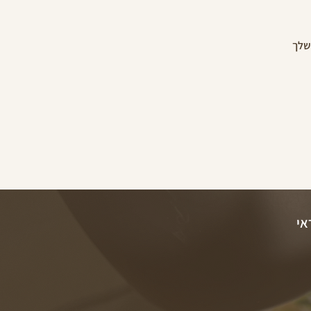
 שלך
ראי