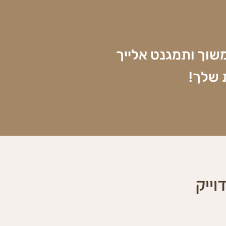
שוך ותמגנט אלייך
 שלך!
וייק