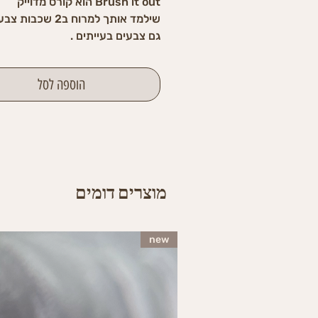
Brush it out הוא קורס מדוייק
שילמד אותך למרוח ב2 שכ
גם צבעים בעייתים .
Btush it out נוצר מתוך צורך של
תלמידות שלי לחיזוק ומריחה נכונה .
הוספה לסל
מוצרים דומים
new