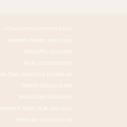
קורסים דיגיטליים באקדמיית האונליין
מבנה אנטומי -Anatomic Master
צילום קטלוגי-MasterPic
השלמות ציפורניים -Fix It
סוגי ציפורניים ביחס למבנה -Nails Type
שיוף מרובע ושקד-Filled It
מריחה נכונה-Brush it Out
הסרה נכונה של גל- Remove It Right
סוגי ראשי מניקור- Heads Up