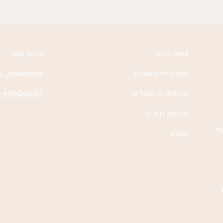
ניווט מהיר
יצירת קשר
אקדמיית האונלין
bar_yosef_nails_academy@
קורסים פרונטלים
054-44606037
קביעת תורים
תקנון